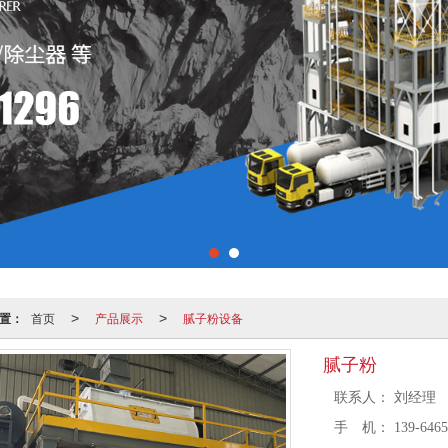
置：
首页
产品展示
腻子粉设备
>
>
腻子粉
联系人：
刘经理
手 机：
139-6465