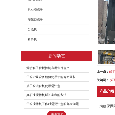
- 超声波包装机
真石漆设备
- 螺杆包装机
除尘器设备
- 螺旋包装机
分级机
- 气动包装机
粉碎机
- 叶轮包装机
新闻动态
潍坊腻子粉搅拌机有哪些优点？
上一条：
腻
干粉砂浆设备如何使用才能寿命延长
关键词：
腻
腻子粉混合机使用需注意
产品介绍
真石漆搅拌机延长寿命的方法
干粉搅拌机工作时需要注意的九大问题
为确保网
查看更多