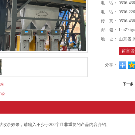
电 话：
0536-43
电 话：
0536-22
传 真：
0536-43
邮 箱：
LiuZhig
地 址：
山东省 
留言咨
分享：
下一条
子粉
子粉
站收录效果，请输入不少于200字且非重复的产品内容介绍。